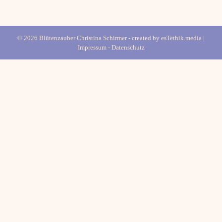
© 2026 Blütenzauber Christina Schirmer - created by
esTethik.media
|
Impressum
-
Datenschutz